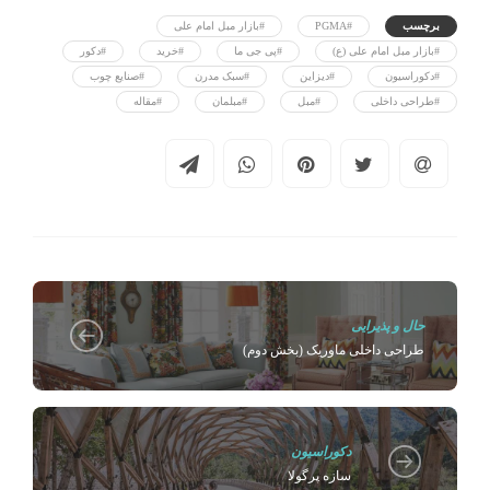
برچسب
#PGMA
#بازار مبل امام علی
#بازار مبل امام علی (ع)
#پی جی ما
#خرید
#دکور
#دکوراسیون
#دیزاین
#سبک مدرن
#صنایع چوب
#طراحی داخلی
#مبل
#مبلمان
#مقاله
حال و پذیرایی
طراحی داخلی ماوریک (بخش دوم)
دکوراسیون
سازه پرگولا