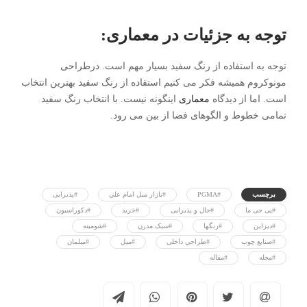
توجه به جزئیات در معماری:
توجه به استفاده از رنگ سفید بسیار مهم است. درطراحی
مونوکروم همیشه فکر می کنیم استفاده از رنگ سفید بهترین انتخاب
است. اما از دیدگاه
معماری
اینگونه نیست. با انتخاب رنگ سفید
تمامی خطوط و الگوهای فضا از بین می رود.
برچسب
#PGMA
#بازار مبل امام علي
#پذيرايی
#پی جی ما
#حال و پذيرايی
#خريد
#دکوراسيون
#ديزاين
#رنگها
#سبک مدرن
#شومينه
#صنايع چوب
#طراحي داخلی
#مبل
#مبلمان
#مجله
#مقاله