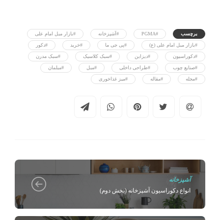
برچسب
#PGMA
#آشپزخانه
#بازار مبل امام علی
#بازار مبل امام علی (ع)
#پی جی ما
#خرید
#دکور
#دکوراسیون
#دیزاین
#سبک کلاسیک
#سبک مدرن
#صنایع چوب
#طراحی داخلی
#مبل
#مبلمان
#مجله
#مقاله
#میز غذاخوری
آشپزخانه
انواع دکوراسیون آشپزخانه (بخش دوم)