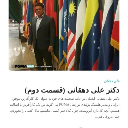
علی دهقان
دکتر علی دهقانی (قسمت دوم)
دکتر علی دهقانی ایشان در ادامه صحبت های خود به عنوان یک کارآفرین موفق
ایرانی و مدیر هلدینگ تولیدی توزیعی PGMA می گوید: من یک کارآفرین با اصالت
هستم. آنچه که دارم آبروست. چون کلاه سر کسی نذاشتم. مال کسی را نخوردم.
حتی دروغی هم…