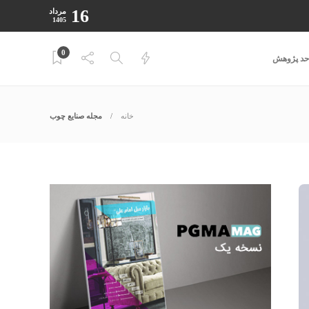
16
مرداد
1405
0
احد پژوهش
خانه
مجله صنایع چوب