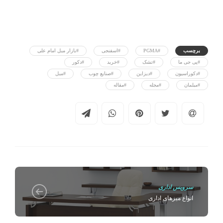
برچسب
#PGMA
#اسفنجی
#بازار مبل امام علی
#پی جی ما
#تشک
#خرید
#دکور
#دکوراسیون
#دیزاین
#صنایع چوب
#مبل
#مبلمان
#مجله
#مقاله
سرویس اداری
انواع میزهای اداری