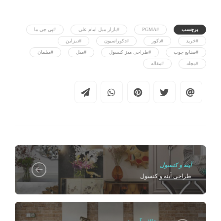
برچسب
#PGMA
#بازار مبل امام علی
#پی جی ما
#خرید
#دکور
#دکوراسیون
#دیزاین
#صنایع چوب
#طراحی میز کنسول
#مبل
#مبلمان
#مجله
#مقاله
آینه و کنسول
طراحی آینه و کنسول