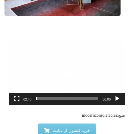
نمایشگر
ویدیو
02:48
00:00
منبع
:
modernconsoletables
خرید کنسول از سایت