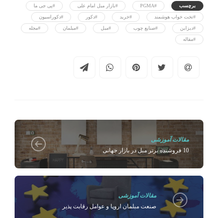
برچسب
#PGMA
#بازار مبل امام علی
#پی جی ما
#تخت خواب هوشمند
#خرید
#دکور
#دکوراسیون
#دیزاین
#صنایع چوب
#مبل
#مبلمان
#مجله
#مقاله
مقالات آموزشی
10 فروشنده برتر مبل در بازار جهانی
مقالات آموزشی
صنعت مبلمان اروپا و عوامل رقابت پذیر