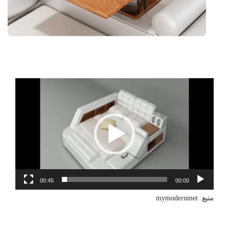
نمایشگر
ویدیو
00:45
00:00
منبع
:
mymodernmet