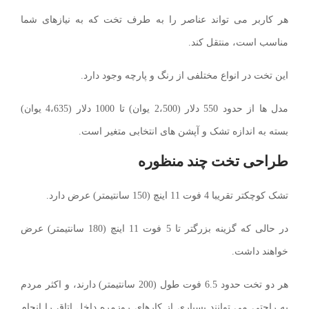
هر کاربر می تواند عناصر را به طرف تخت که به نیازهای شما
مناسب است، منتقل کند.
این تخت در انواع مختلفی از رنگ و پارچه وجود دارد.
مدل ها از حدود 550 دلار (2،500 یوان) تا 1000 دلار (4،635 یوان)
بسته به اندازه تشک و آپشن های انتخابی متغیر است.
طراحی تخت چند منظوره
تشک کوچکتر تقریبا 4 فوت 11 اینچ (150 سانتیمتر) عرض دارد.
در حالی که گزینه بزرگتر تا 5 فوت 11 اینچ (180 سانتیمتر) عرض
خواهند داشت.
هر دو تخت حدود 6.5 فوت طول (200 سانتیمتر) دارند، و اکثر مردم
به راحتی می توانند بسیاری از کارهای روزمره داخل اتاق را انجام