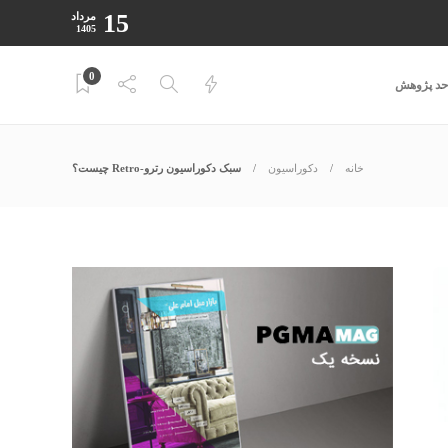
15
مرداد
1405
0
احد پژوهش
خانه
دکوراسیون
سبک دکوراسیون رترو-Retro چیست؟