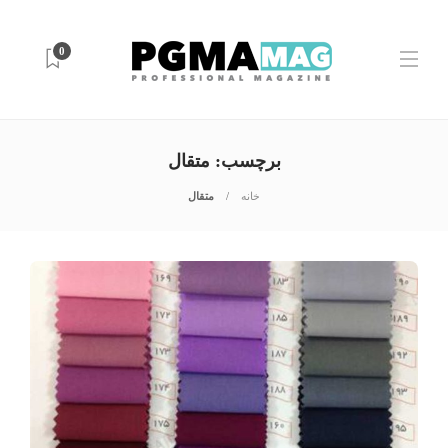
0
برچسب:
متقال
خانه
متقال