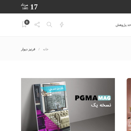
17
مرداد
1405
0
احد پژوهش
خانه
قرنیز دیوار