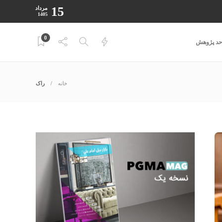
15
مرداد
1405
0
احد پژوهش
خانه
راک