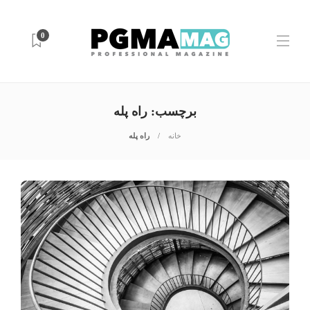
0
برچسب:
راه پله
خانه
راه پله