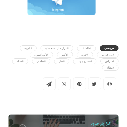
برچسب
#PGMA
#بازار مبل امام علی
#پارچه
#پی جی ما
#خرید
#دکور
#دکوراسیون
#دیزاین
#صنایع چوب
#مبل
#مبلمان
#مجله
#مقاله
گزارش خبری