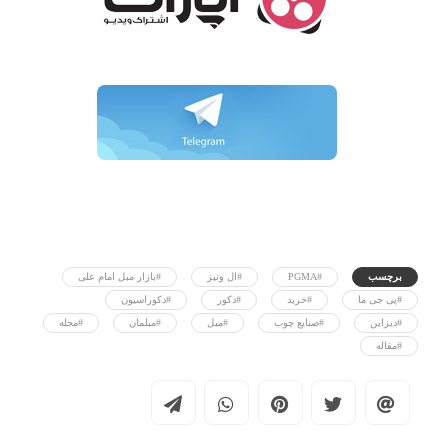
برچسب
#PGMA
#ال ونیز
#بازار مبل امام علی
#پی جی ما
#خرید
#دکور
#دکوراسیون
#دیزاین
#صنایع چوب
#مبل
#مبلمان
#مجله
#مقاله