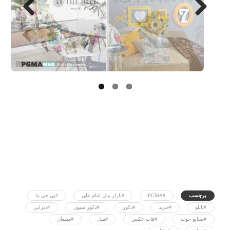
Next
Previo
us
برچسب
#PGMA
#بازار مبل امام علی
#پی جی ما
#تابلو
#خرید
#دکور
#دکوراسیون
#دیزاین
#صنایع چوب
#قاب عکس
#مبل
#مبلمان