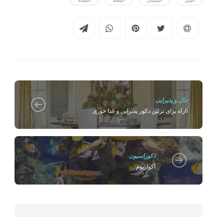
#مبل
#مبلمان
#مجله
#مقاله
حال و پذیرایی
6راه برای تزئین دکور پذیرایی و غذا خوری
دکوراسیون
آکواریوم