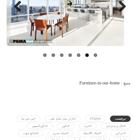
Next
Previo
us
منبع :
Furniture-in-our-home
برچسب
#PGMA
#بازار مبل امام علی
#پی جی ما
#حال و پذیرایی
#خرید
#دکور
#دکوراسیون
#دیزاین
#سبک کلاسیک
#سبک مدرن
#صنایع چوب